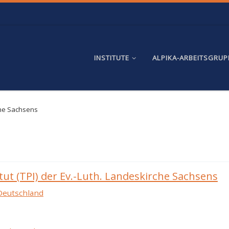
INSTITUTE
ALPIKA-ARBEITSGRU
che Sachsens
ut (TPI) der Ev.-Luth. Landeskirche Sachsens
Deutschland