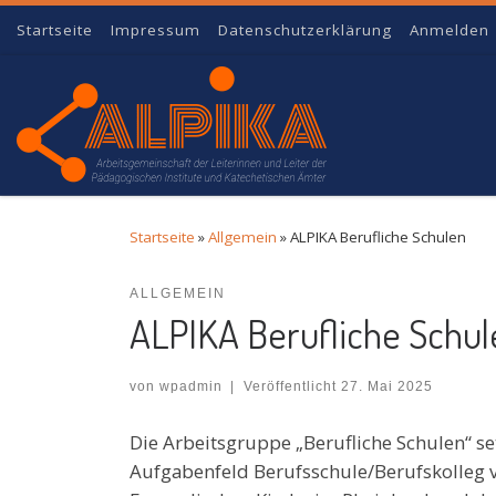
Startseite
Impressum
Datenschutzerklärung
Anmelden
Zum Inhalt springen
Startseite
»
Allgemein
»
ALPIKA Berufliche Schulen
ALLGEMEIN
ALPIKA Berufliche Schul
von
wpadmin
|
Veröffentlicht
27. Mai 2025
Die Arbeitsgruppe „Berufliche Schulen“ s
Aufgabenfeld Berufsschule/Berufskolleg v