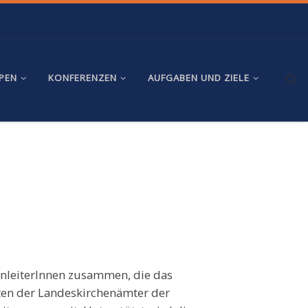
Se
PPEN
KONFERENZEN
AUFGABEN UND ZIELE
enleiterInnen zusammen, die das
nten der Landeskirchenämter der