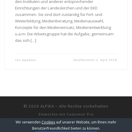
den Instituten und anderer entsprechender
Einrichtungen der Landeskirchen und der EKD
zusammen. Sie sind dort zuständig für Fort- und
Weiterbildung, Medienberatung, Medienauswahl,
Konzepte für den Medieneinsatz, Medienentwicklung
u.a.m. Die Arbeitsgruppe hat die Aufgabe, gemeinsam
das sich […]
von
wpadmin
Veröffentlicht
2. April 2019
© 2026
ALPIKA
–
Alle Rechte vorbehalten
Entworfen mit
Customizr Pro
Wir verwenden
Cookies
auf unserer Website, um Ihnen mehr
Benutzerfreundlichkeit bieten zu können.