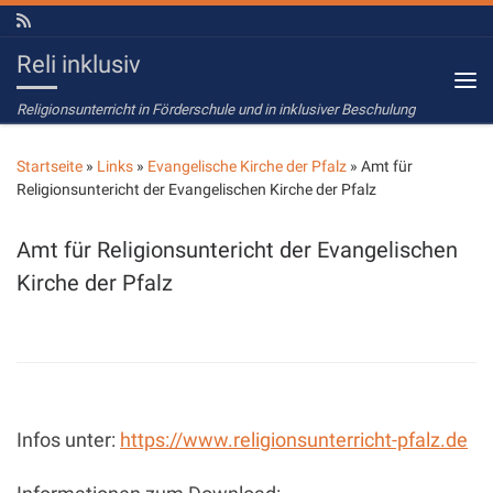
Zum Inhalt springen
Reli inklusiv
Me
Religionsunterricht in Förderschule und in inklusiver Beschulung
Startseite
»
Links
»
Evangelische Kirche der Pfalz
»
Amt für
Religionsuntericht der Evangelischen Kirche der Pfalz
Amt für Religionsuntericht der Evangelischen
Kirche der Pfalz
Infos unter:
https://www.religionsunterricht-pfalz.de